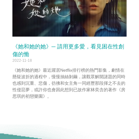
《她和她的她》─ 請用更多愛，看見困在性創
傷的慟
2022-11-18
《她和她的她》最近躍居Netflix排行榜的熱門影集，劇情在
懸疑波折的過程中，慢慢抽絲剝繭，讓觀眾解開謎題的同時
也感到沉重、悲傷，彷彿和女主角一同經歷那段揮之不去的
性侵惡夢，或許你也會因此想到已故作家林奕含的著作《房
思琪的初戀樂園》。