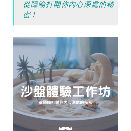
從隱喻打開你內心深處的秘
密！