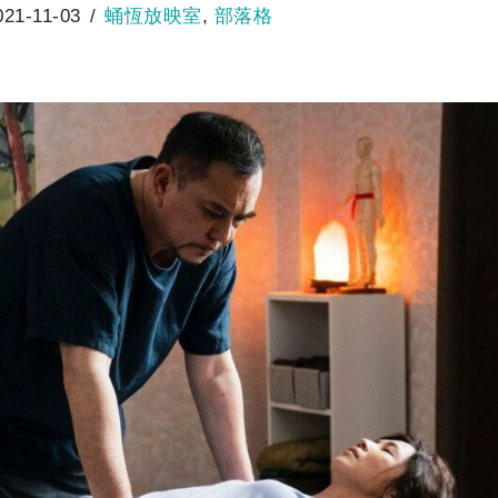
021-11-03
蛹恆放映室
,
部落格