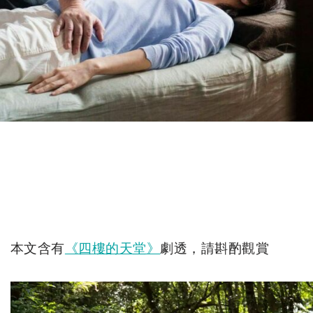
本文含有
《四樓的天堂》
劇透，請斟酌觀賞