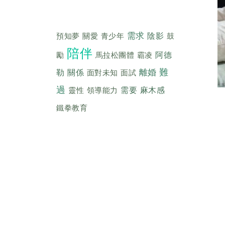
需求
預知夢
關愛
青少年
陰影
鼓
陪伴
勵
馬拉松團體
霸凌
阿德
難
離婚
勒
關係
面對未知
面試
過
靈性
領導能力
需要
麻木感
鐵拳教育