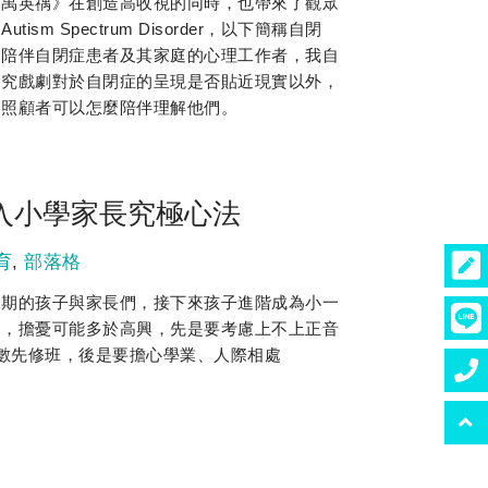
師禹英禑》在創造高收視的同時，也帶來了觀眾
sm Spectrum Disorder，以下簡稱自閉
期陪伴自閉症患者及其家庭的心理工作者，我自
探究戲劇對於自閉症的呈現是否貼近現實以外，
為照顧者可以怎麼陪伴理解他們。
入小學家長究極心法
育
,
部落格
兒期的孩子與家長們，接下來孩子進階成為小一
中，擔憂可能多於高興，先是要考慮上不上正音
/數先修班，後是要擔心學業、人際相處