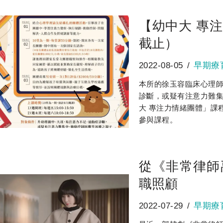
【幼中大 專
截止）
2022-08-05
早期療
本所的徐玉容臨床心理
診斷，或疑有注意力難
大 專注力情緒團體」課
參與課程。
從《非常律師
職照顧
2022-07-29
早期療