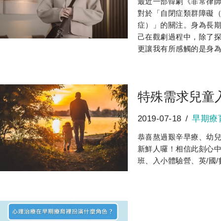
最近一部韓劇《非常律
對於「自閉症類群障礙（Auti
症）」的關注。身為長
己在觀劇過程中，除了
更讓我有所感觸的是身
特殊需求兒童
2019-07-18
早期療
恭喜熬過艱辛早療、幼
新鮮人囉！相信此刻心
班、入小體驗營、英/國