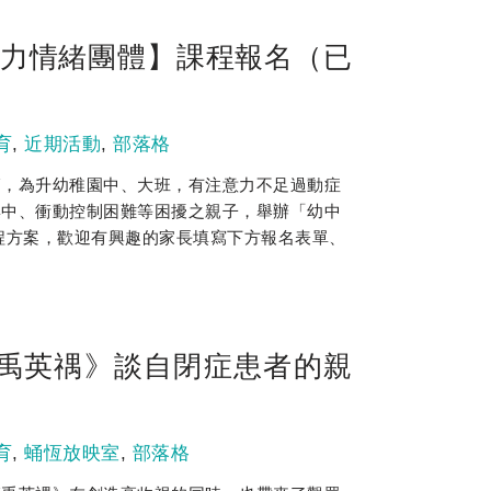
注力情緒團體】課程報名（已
育
,
近期活動
,
部落格
師，為升幼稚園中、大班，有注意力不足過動症
集中、衝動控制困難等困擾之親子，舉辦「幼中
程方案，歡迎有興趣的家長填寫下方報名表單、
禹英禑》談自閉症患者的親
育
,
蛹恆放映室
,
部落格