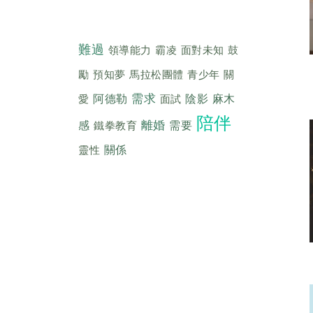
難過
領導能力
霸凌
面對未知
鼓
勵
預知夢
馬拉松團體
青少年
關
需求
愛
阿德勒
面試
陰影
麻木
陪伴
離婚
感
鐵拳教育
需要
靈性
關係