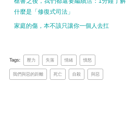
槍響之後，我們都還要繼續活：1分鐘了解
什麼是「修復式司法」
家庭的傷，本不該只讓你一個人去扛
Tags:
壓力
失落
情緒
憤怒
我們與惡的距離
死亡
自殺
與惡