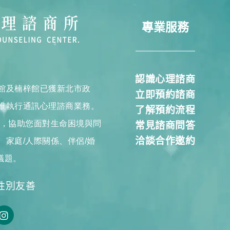
專業服務
認識心理諮商
館及楠梓館已獲新北市政
立即預約諮商
准執行通訊心理諮商業務。
了解預約流程
商，協助您面對生命困境與問
常見諮商問答
洽談合作邀約
家庭/人際關係、伴侶/婚
議題。
性別友善