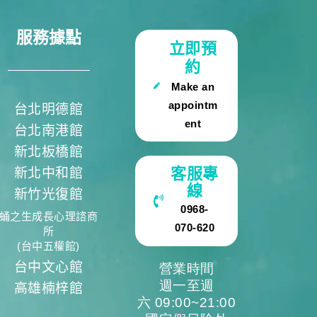
服務據點
立即預
約
Make an
appointm
台北明德館
ent
台北南港館
新北板橋館
客服專
新北中和館
線
新竹光復館
0968-
蛹之生成長心理諮商
070-620
所
(台中五權館)
台中文心館
營業時間
週一至週
高雄楠梓館
六 09:00~21:00