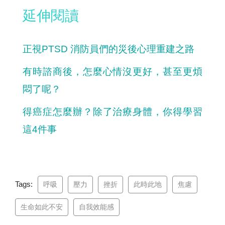
延伸閱讀
正視PTSD 消防員們的災後心理重建之路
有時諮商後，怎麼心情沒更好，甚至更煩
悶了呢？
得癌症怎麼辦？除了治療身體，你得學習
這4件事
Tags:
呼吸
壓力
挫折
此時此地
焦慮
生命如此不安
自我效能感