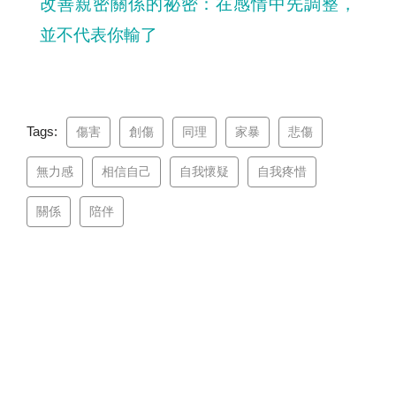
改善親密關係的祕密：在感情中先調整，
並不代表你輸了
Tags:
傷害
創傷
同理
家暴
悲傷
無力感
相信自己
自我懷疑
自我疼惜
關係
陪伴