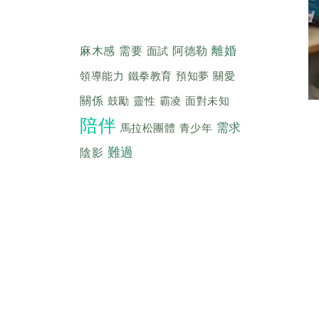
離婚
麻木感
需要
面試
阿德勒
領導能力
鐵拳教育
預知夢
關愛
關係
鼓勵
靈性
霸凌
面對未知
陪伴
需求
馬拉松團體
青少年
難過
陰影