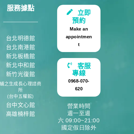
服務據點
立即
預約
Make an
appointmen
台北明德館
t
台北南港館
新北板橋館
新北中和館
客服
專線
新竹光復館
0968-070-
蛹之生成長心理諮商
620
所
(台中五權館)
台中文心館
營業時間
週一至週
高雄楠梓館
六 09:00~21:00
國定假日除外