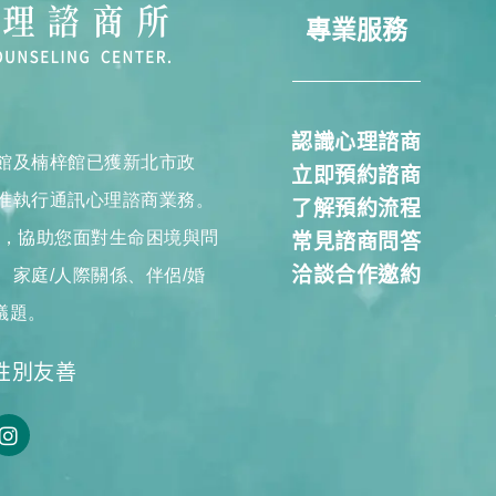
專業服務
認識心理諮商
館及楠梓館已獲新北市政
立即預約諮商
准執行通訊心理諮商業務。
了解預約流程
商，協助您面對生命困境與問
常見諮商問答
洽談合作邀約
家庭/人際關係、伴侶/婚
議題。
性別友善