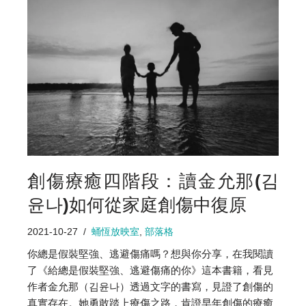
創傷療癒四階段：讀金允那(김
윤나)如何從家庭創傷中復原
2021-10-27
蛹恆放映室
,
部落格
你總是假裝堅強、逃避傷痛嗎？想與你分享，在我閱讀
了《給總是假裝堅強、逃避傷痛的你》這本書籍，看見
作者金允那（김윤나）透過文字的書寫，見證了創傷的
真實存在。她勇敢踏上療傷之路，肯證早年創傷的療癒