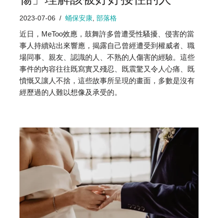
2023-07-06
蛹保安康
,
部落格
近日，MeToo效應，鼓舞許多曾遭受性騷擾、侵害的當
事人持續站出來響應，揭露自己曾經遭受到權威者、職
場同事、親友、認識的人、不熟的人傷害的經驗。這些
事件的內容往往既寫實又殘忍、既震驚又令人心痛、既
憤慨又讓人不捨，這些故事所呈現的畫面，多數是沒有
經歷過的人難以想像及承受的。