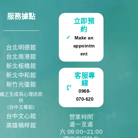
服務據點
立即預
約
Make an
appointm
台北明德館
ent
台北南港館
新北板橋館
客服專
新北中和館
線
新竹光復館
0968-
蛹之生成長心理諮商
070-620
所
(台中五權館)
台中文心館
營業時間
週一至週
高雄楠梓館
六 09:00~21:00