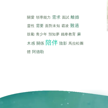
需求
離婚
關愛
領導能力
面試
難過
靈性
需要
面對未知
霸凌
鼓勵
青少年
預知夢
鐵拳教育
麻
陪伴
木感
關係
陰影
馬拉松團
體
阿德勒