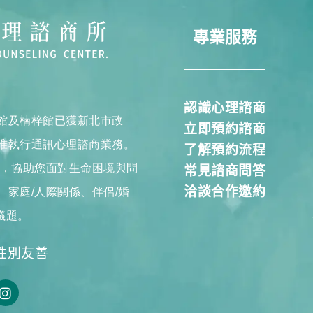
專業服務
認識心理諮商
館及楠梓館已獲新北市政
立即預約諮商
准執行通訊心理諮商業務。
了解預約流程
商，協助您面對生命困境與問
常見諮商問答
洽談合作邀約
家庭/人際關係、伴侶/婚
議題。
性別友善