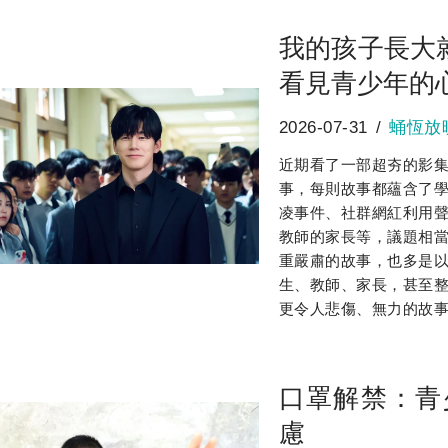
我的孩子長大
看見青少年的
2026-07-31
蛹恆放
近期看了一部超夯的影
事，每則故事都蘊含了
凌事件、社群網紅利用
教師的家長等，議題相
重嚴肅的故事，也多是
生、教師、家長，甚至
更令人悲傷、無力的故
口罩解禁：青
慮