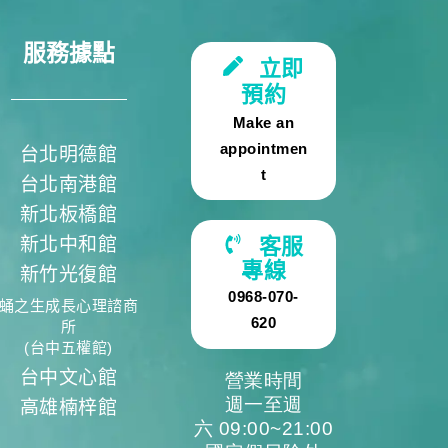
服務據點
立即
預約
Make an
appointmen
台北明德館
t
台北南港館
新北板橋館
新北中和館
客服
專線
新竹光復館
0968-070-
蛹之生成長心理諮商
620
所
(台中五權館)
台中文心館
營業時間
週一至週
高雄楠梓館
六 09:00~21:00