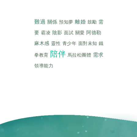
難過
離婚
關係
預知夢
鼓勵
需
要
霸凌
陰影
面試
關愛
阿德勒
麻木感
靈性
青少年
面對未知
鐵
陪伴
需求
拳教育
馬拉松團體
領導能力