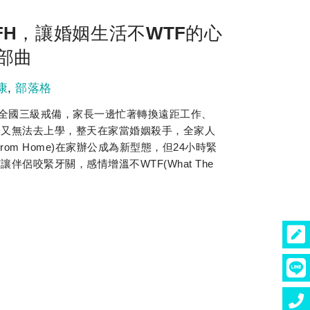
FH，讓婚姻生活不WTF的心
部曲
康
,
部落格
苦，全國三級戒備，家長一邊忙著轉換遠距工作、
子又無法去上學，整天在家當婚姻殺手，全家人
From Home)在家辦公成為新型態，但24小時緊
伴侶咬緊牙關，感情增溫不WTF(What The