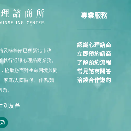
專業服務
認識心理諮商
館及楠梓館已獲新北市政
立即預約諮商
准執行通訊心理諮商業務。
了解預約流程
商，協助您面對生命困境與問
常見諮商問答
洽談合作邀約
家庭/人際關係、伴侶/婚
議題。
性別友善