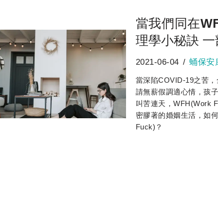
當我們同在W
理學小秘訣 一
2021-06-04
蛹保安
當深陷COVID-19之
請無薪假調適心情，孩
叫苦連天，WFH(Work 
密膠著的婚姻生活，如何讓
Fuck)？