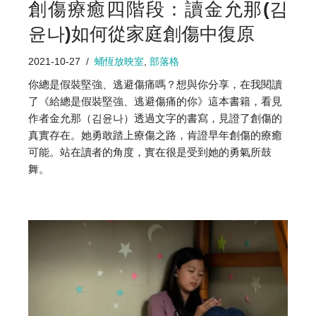
創傷療癒四階段：讀金允那(김
윤나)如何從家庭創傷中復原
2021-10-27
蛹恆放映室
,
部落格
你總是假裝堅強、逃避傷痛嗎？想與你分享，在我閱讀
了《給總是假裝堅強、逃避傷痛的你》這本書籍，看見
作者金允那（김윤나）透過文字的書寫，見證了創傷的
真實存在。她勇敢踏上療傷之路，肯證早年創傷的療癒
可能。站在讀者的角度，實在很是受到她的勇氣所鼓
舞。